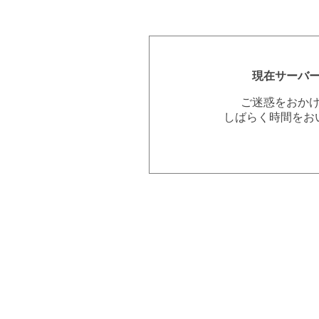
現在サーバ
ご迷惑をおか
しばらく時間をお