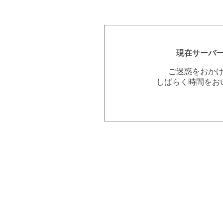
現在サーバ
ご迷惑をおか
しばらく時間をお