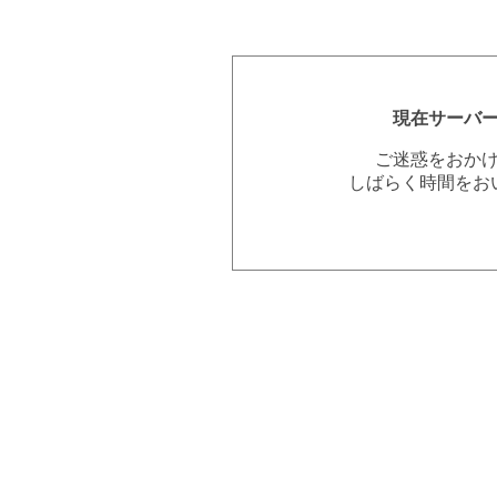
現在サーバ
ご迷惑をおか
しばらく時間をお