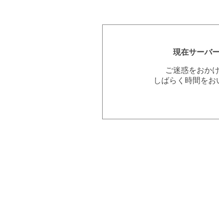
現在サーバ
ご迷惑をおか
しばらく時間をお