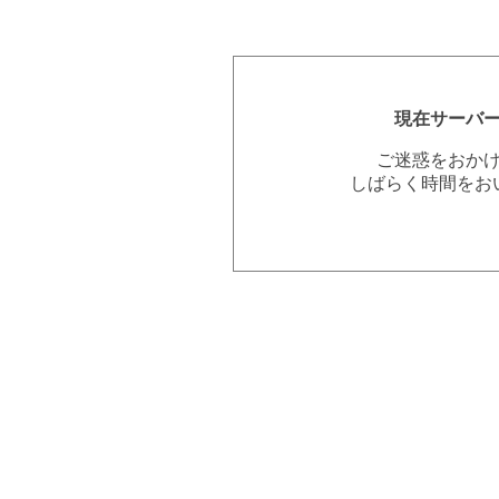
現在サーバ
ご迷惑をおか
しばらく時間をお