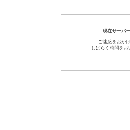
現在サーバ
ご迷惑をおか
しばらく時間をお