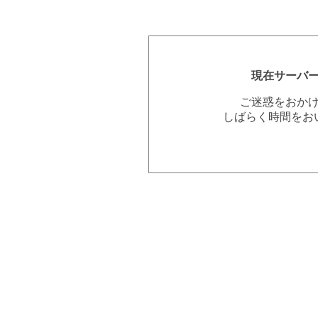
現在サーバ
ご迷惑をおか
しばらく時間をお