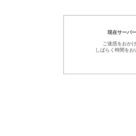
現在サーバ
ご迷惑をおか
しばらく時間をお