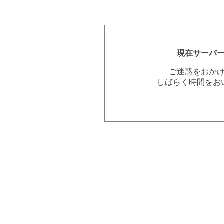
現在サーバ
ご迷惑をおか
しばらく時間をお