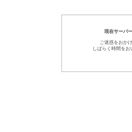
現在サーバ
ご迷惑をおか
しばらく時間をお