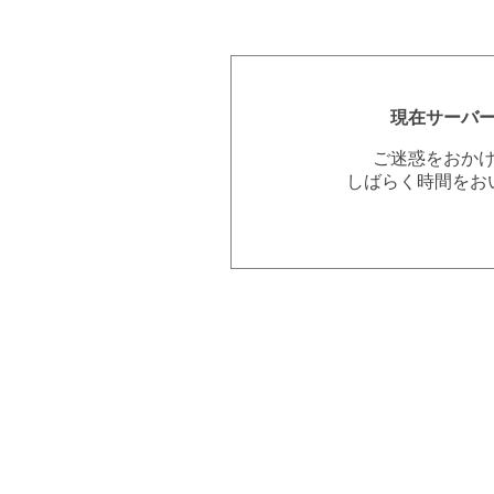
現在サーバ
ご迷惑をおか
しばらく時間をお