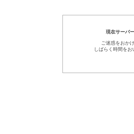
現在サーバ
ご迷惑をおか
しばらく時間をお