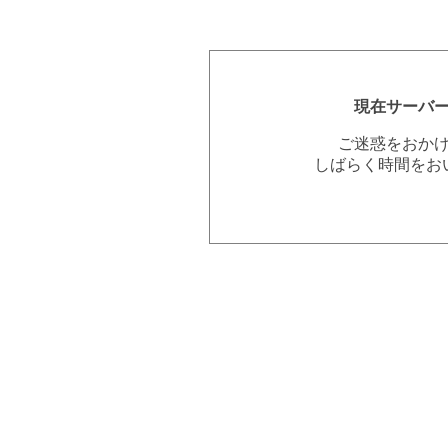
現在サーバ
ご迷惑をおか
しばらく時間をお