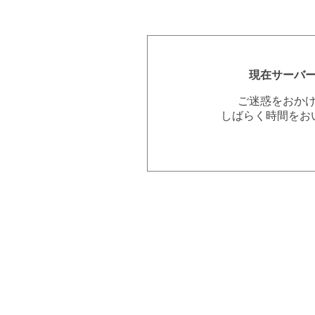
現在サーバ
ご迷惑をおか
しばらく時間をお