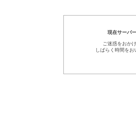
現在サーバ
ご迷惑をおか
しばらく時間をお