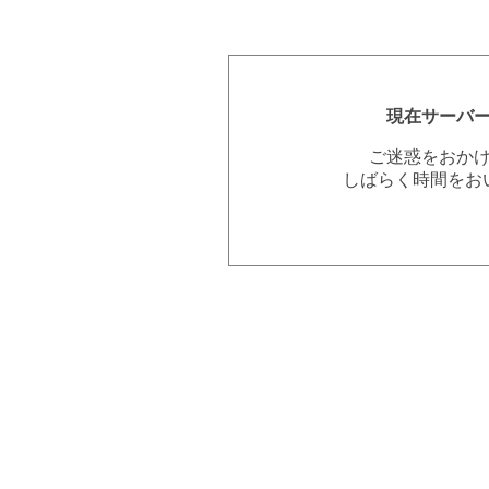
現在サーバ
ご迷惑をおか
しばらく時間をお