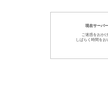
現在サーバ
ご迷惑をおか
しばらく時間をお