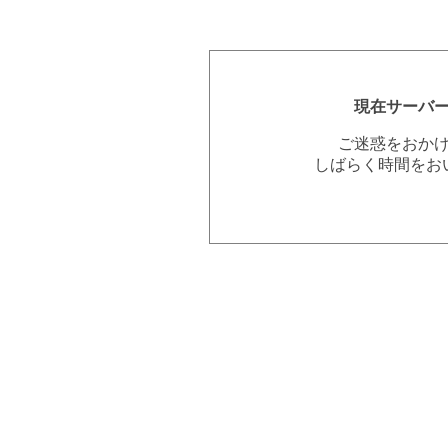
現在サーバ
ご迷惑をおか
しばらく時間をお