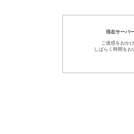
現在サーバ
ご迷惑をおか
しばらく時間をお