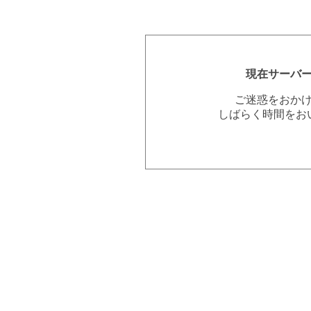
現在サーバ
ご迷惑をおか
しばらく時間をお