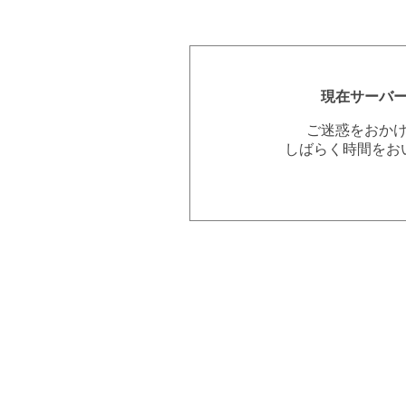
現在サーバ
ご迷惑をおか
しばらく時間をお