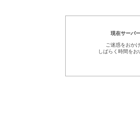
現在サーバ
ご迷惑をおか
しばらく時間をお