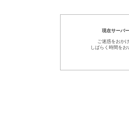
現在サーバ
ご迷惑をおか
しばらく時間をお