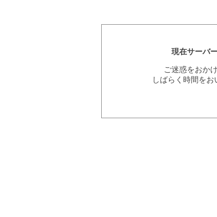
現在サーバ
ご迷惑をおか
しばらく時間をお