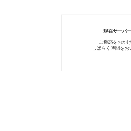
現在サーバ
ご迷惑をおか
しばらく時間をお