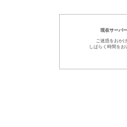
現在サーバ
ご迷惑をおか
しばらく時間をお