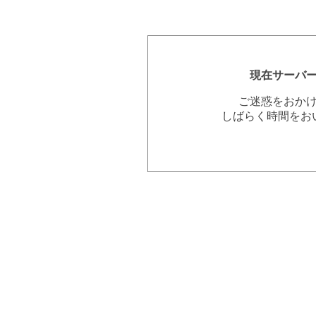
現在サーバ
ご迷惑をおか
しばらく時間をお