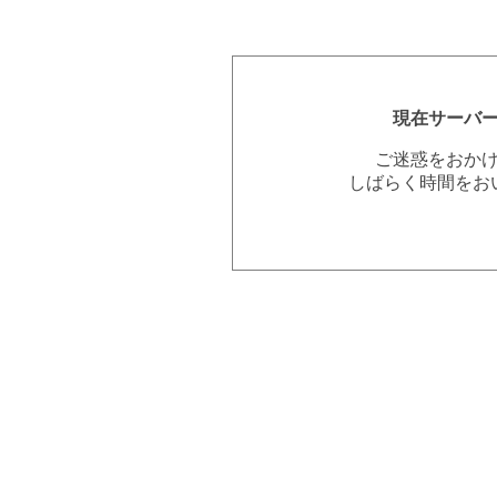
現在サーバ
ご迷惑をおか
しばらく時間をお