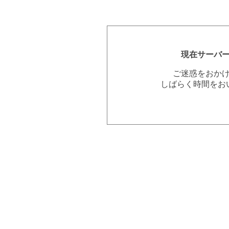
現在サーバ
ご迷惑をおか
しばらく時間をお