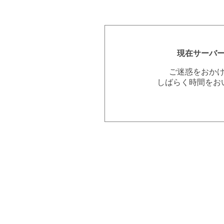
現在サーバ
ご迷惑をおか
しばらく時間をお