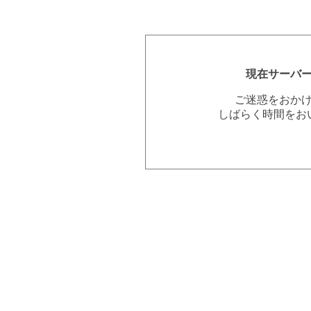
現在サーバ
ご迷惑をおか
しばらく時間をお