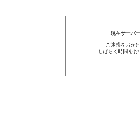
現在サーバ
ご迷惑をおか
しばらく時間をお