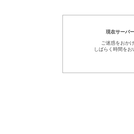
現在サーバ
ご迷惑をおか
しばらく時間をお