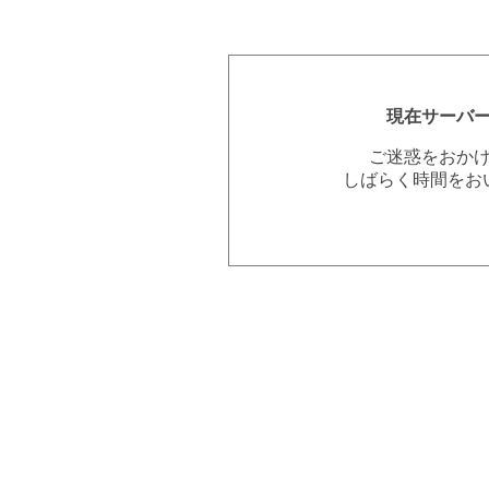
現在サーバ
ご迷惑をおか
しばらく時間をお