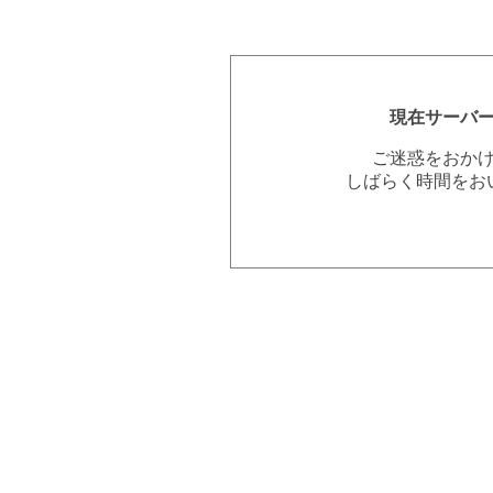
現在サーバ
ご迷惑をおか
しばらく時間をお