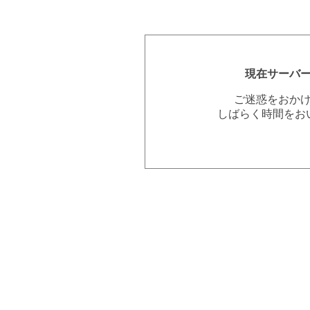
現在サーバ
ご迷惑をおか
しばらく時間をお