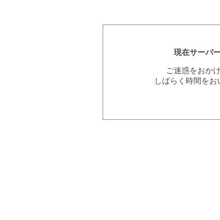
現在サーバ
ご迷惑をおか
しばらく時間をお