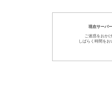
現在サーバ
ご迷惑をおか
しばらく時間をお