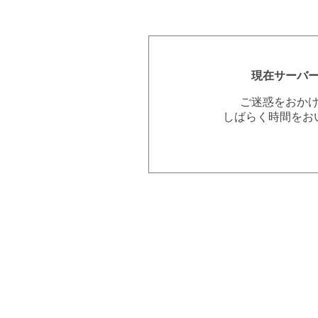
現在サーバ
ご迷惑をおか
しばらく時間をお