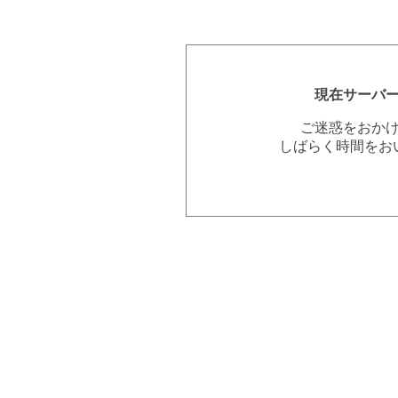
現在サーバ
ご迷惑をおか
しばらく時間をお