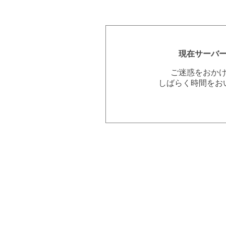
現在サーバ
ご迷惑をおか
しばらく時間をお