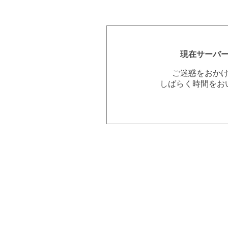
現在サーバ
ご迷惑をおか
しばらく時間をお