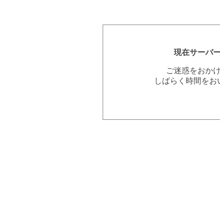
現在サーバ
ご迷惑をおか
しばらく時間をお