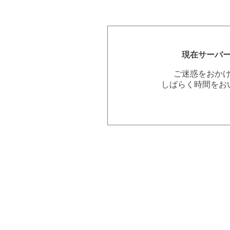
現在サーバ
ご迷惑をおか
しばらく時間をお