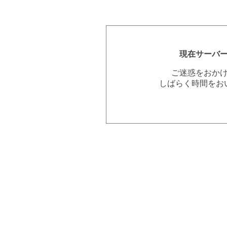
現在サーバ
ご迷惑をおか
しばらく時間をお