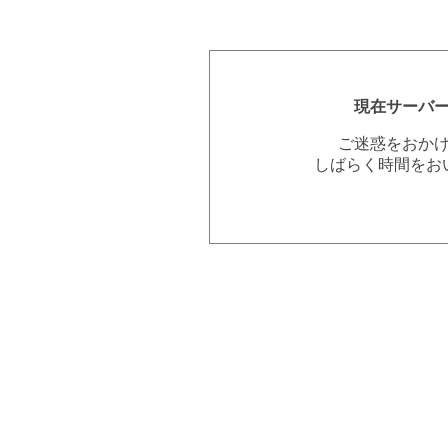
現在サーバ
ご迷惑をおか
しばらく時間をお