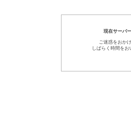
現在サーバ
ご迷惑をおか
しばらく時間をお