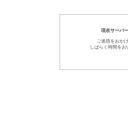
現在サーバ
ご迷惑をおか
しばらく時間をお