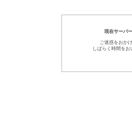
現在サーバ
ご迷惑をおか
しばらく時間をお