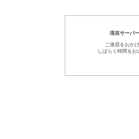
現在サーバ
ご迷惑をおか
しばらく時間をお